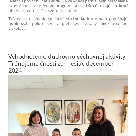
účasťou podporili našu akciu. Veľká vďaka patrí aj Mgr. Magdaléne
Švančárkovej za prípravu programu a všetkým účinkujúcim, ktorí
obohatili tento večer svojim talentom.
Tešíme sa na ďalšie spoločné stretnutia, ktoré nám pomáhajú
posilňovať spoločenstvo a prehlbovať vzťahy medzi rodinou
a školou.
Vyhodnotenie duchovno-výchovnej aktivity
Trénujeme čnosti za mesiac december
2024