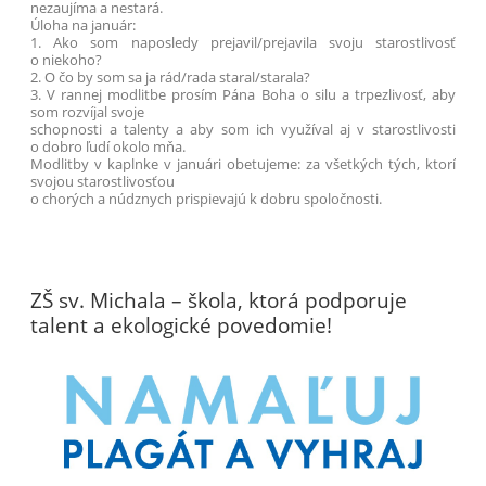
nezaujíma a nestará.
Úloha na január:
1. Ako som naposledy prejavil/prejavila svoju starostlivosť
o niekoho?
2. O čo by som sa ja rád/rada staral/starala?
3. V rannej modlitbe prosím Pána Boha o silu a trpezlivosť, aby
som rozvíjal svoje
schopnosti a talenty a aby som ich využíval aj v starostlivosti
o dobro ľudí okolo mňa.
Modlitby v kaplnke v januári obetujeme: za všetkých tých, ktorí
svojou starostlivosťou
o chorých a núdznych prispievajú k dobru spoločnosti.
ZŠ sv. Michala – škola, ktorá podporuje
talent a ekologické povedomie!