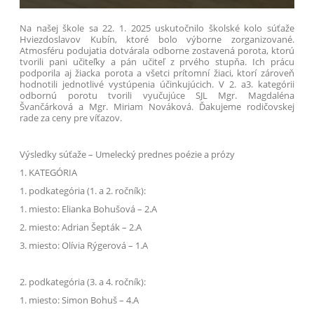
Na našej škole sa 22. 1. 2025 uskutočnilo školské kolo súťaže
Hviezdoslavov Kubín, ktoré bolo výborne zorganizované.
Atmosféru podujatia dotvárala odborne zostavená porota, ktorú
tvorili pani učiteľky a pán učiteľ z prvého stupňa. Ich prácu
podporila aj žiacka porota a všetci prítomní žiaci, ktorí zároveň
hodnotili jednotlivé vystúpenia účinkujúcich. V 2. a3. kategórii
odbornú porotu tvorili vyučujúce SJL Mgr. Magdaléna
Švančárková a Mgr. Miriam Nováková. Ďakujeme rodičovskej
rade za ceny pre víťazov.
Výsledky súťaže – Umelecký prednes poézie a prózy
1. KATEGÓRIA
1. podkategória (1. a 2. ročník):
1. miesto: Elianka Bohušová – 2.A
2. miesto: Adrian Šepták – 2.A
3. miesto: Olívia Rýgerová – 1.A
2. podkategória (3. a 4. ročník):
1. miesto: Simon Bohuš – 4.A