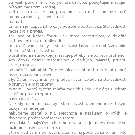
Sú však povolania, v ktorých starostlivosť poskytujeme svojim
blížnym, teda tým, ktorí aj
keď nie sú naša rodina, postaráme sa o nich, lebo potrebujú
pomoc, a sami by si nedokázali
pomôcť.
Umením je rozpoznať, o čo je potrebné postarať sa. Starostlivosti
môže byť aj priveľa.
Tak, ako pri každej čnosti i pri čnosti starostlivosť, je dôležité
zachovať mieru a mať silný cit
pre rozlišovanie. Kedy je starostlivosť láskou a nie obťažovaním
druhého? Starostlivosťou
o druhého si neuspokojujem svoje potreby, ale potreby druhého.
Aby človek zvládol starostlivosť o druhých, zvieratá, prírodu
a veci, musí si aj
odpočinúť, nabrať síl. To predpokladá dobre si rozvrhnúť denný
režim, nepreceňovať svoje
sily. Ďalším nevyhnutným predpokladom zvládania starostlivosti
o druhých je mať oporný
systém. Oporný systém zahŕňa modlitbu, kde v dialógu s Bohom
čerpáme posilu a oporu
našich priateľov.
Niekedy nám pripadá byť starostlivosť bremenom až takým
ťažkým, že radšej sa
nebudeme starať o nič. Neochota a nezáujem o iných je
dôvodom, prečo Svätá Matka Tereza
povedala, že najväčšou chorobou sveta nie je tuberkulóza alebo
malomocenstvo, ale to, že sa
cítime nechcení, nemilovaní, a že máme pocit, že sa o nás nikto