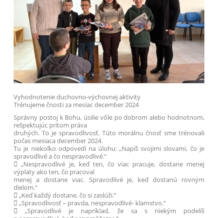
Vyhodnotenie duchovno-výchovnej aktivity
Trénujeme čnosti za mesiac december 2024
Správny postoj k Bohu, úsilie vôle po dobrom alebo hodnotnom,
rešpektujúc pritom práva
druhých. To je spravodlivosť. Túto morálnu čnosť sme trénovali
počas mesiaca december 2024.
Tu je niekoľko odpovedí na úlohu: „Napíš svojimi slovami, čo je
spravodlivé a čo nespravodlivé.“
 „Nespravodlivé je, keď ten, čo viac pracuje, dostane menej
výplaty ako ten, čo pracoval
menej a dostane viac. Spravodlivé je, keď dostanú rovným
dielom.“
 „Keď každý dostane, čo si zaslúži.“
 „Spravodlivosť – pravda, nespravodlivé- klamstvo.“
 „Spravodlivé je napríklad, že sa s niekým podelíš