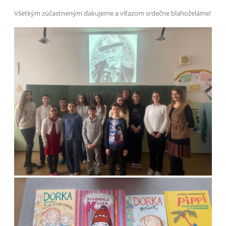
Všetkým zúčastneným ďakujeme a víťazom srdečne blahoželáme!