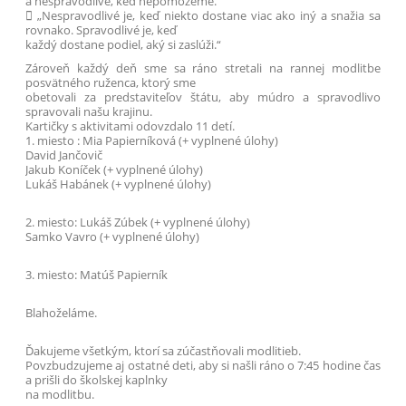
a nespravodlivé, keď nepomôžeme.“
 „Nespravodlivé je, keď niekto dostane viac ako iný a snažia sa
rovnako. Spravodlivé je, keď
každý dostane podiel, aký si zaslúži.“
Zároveň každý deň sme sa ráno stretali na rannej modlitbe
posvätného ruženca, ktorý sme
obetovali za predstaviteľov štátu, aby múdro a spravodlivo
spravovali našu krajinu.
Kartičky s aktivitami odovzdalo 11 detí.
1. miesto : Mia Papierníková (+ vyplnené úlohy)
David Jančovič
Jakub Koníček (+ vyplnené úlohy)
Lukáš Habánek (+ vyplnené úlohy)
2. miesto: Lukáš Zúbek (+ vyplnené úlohy)
Samko Vavro (+ vyplnené úlohy)
3. miesto: Matúš Papierník
Blahoželáme.
Ďakujeme všetkým, ktorí sa zúčastňovali modlitieb.
Povzbudzujeme aj ostatné deti, aby si našli ráno o 7:45 hodine čas
a prišli do školskej kaplnky
na modlitbu.