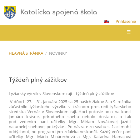
Katolícka spojená škola
Prihlásenie
HLAVNÁ STRÁNKA
/
NOVINKY
Novinky
Týždeň plný zážitkov
Lyžiarsky výcvik v Slovenskom raji – týždeň plný zážitkov
V dňoch 27. – 31. januára 2025 sa 25 našich žiakov 8. a 9. ročníka
zúčastnilo lyžiarskeho výcviku v krásnom prostredí lyžiarskeho
strediska Vernár v Slovenskom raji. Hoci počasie bolo na konci
januára krásne, prírodného snehu nebolo dostatok, a tak
pod vedením pani učiteľky Mgr. Miriam Novákovej jazdili
na umelej snehovej pokrývke . Po návrate zo svahu si žiaci mohli
oddýchnuť, no program tým zďaleka neskončil. Každý večer pani
učiteľky Mgr. Mária Minárechová a Mgr. Katarína Hamajová