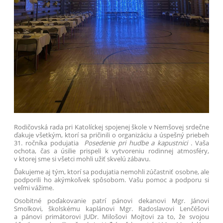
Rodičovská rada pri Katolíckej spojenej škole v Nemšovej srdečne
ďakuje všetkým, ktorí sa pričinili o organizáciu a úspešný priebeh
31. ročníka podujatia
Posedenie pri hudbe a kapustnici
. Vaša
ochota, čas a úsilie prispeli k vytvoreniu rodinnej atmosféry,
v ktorej sme si všetci mohli užiť skvelú zábavu.
Ďakujeme aj tým, ktorí sa podujatia nemohli zúčastniť osobne, ale
podporili ho akýmkoľvek spôsobom. Vašu pomoc a podporu si
veľmi vážime.
Osobitné poďakovanie patrí pánovi dekanovi Mgr. Jánovi
Smolkovi, školskému kaplánovi Mgr. Radoslavovi Lenčéšovi
a pánovi primátorovi JUDr. Milošovi Mojtovi za to, že svojou