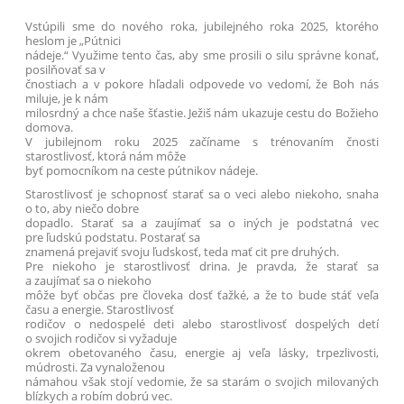
Vstúpili sme do nového roka, jubilejného roka 2025, ktorého
heslom je „Pútnici
nádeje.“ Využime tento čas, aby sme prosili o silu správne konať,
posilňovať sa v
čnostiach a v pokore hľadali odpovede vo vedomí, že Boh nás
miluje, je k nám
milosrdný a chce naše šťastie. Ježiš nám ukazuje cestu do Božieho
domova.
V jubilejnom roku 2025 začíname s trénovaním čnosti
starostlivosť, ktorá nám môže
byť pomocníkom na ceste pútnikov nádeje.
Starostlivosť je schopnosť starať sa o veci alebo niekoho, snaha
o to, aby niečo dobre
dopadlo. Starať sa a zaujímať sa o iných je podstatná vec
pre ľudskú podstatu. Postarať sa
znamená prejaviť svoju ľudskosť, teda mať cit pre druhých.
Pre niekoho je starostlivosť drina. Je pravda, že starať sa
a zaujímať sa o niekoho
môže byť občas pre človeka dosť ťažké, a že to bude stáť veľa
času a energie. Starostlivosť
rodičov o nedospelé deti alebo starostlivosť dospelých detí
o svojich rodičov si vyžaduje
okrem obetovaného času, energie aj veľa lásky, trpezlivosti,
múdrosti. Za vynaloženou
námahou však stojí vedomie, že sa starám o svojich milovaných
blízkych a robím dobrú vec.