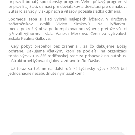
pripravili bohatý spoločenský program. Veľmi pútavý program si
pripravili aj žiaci, ôsmaci pre deviatakov a deviataci pre ôsmakov.
Súťažilo sa vždy v skupinách a víťazov potešila sladká odmena.
Spomedzi seba si žiaci vybrali najlepších lyžiarov. V družstve
začiatočníkov zvolili Vivien Šimkovú. Naj lyžiarkou
medzi pokročilými sa po komplikovanom výbere, pretože všetci
lyžovali výborne, stala Vanesa Merková. Cenu za vytrvalosť
získala Paulína Galková.
Celý pobyt prebehol bez zranenia , za čo ďakujeme Božej
ochrane. Ďakujeme všetkým, ktorí sa podieľali na organizácii
tohto výcviku zvlášť rodičovskej rade za príspevok na autobus,
inštruktorovi lyžovania Julovi a zdravotníčke Dáške.
Už teraz sa tešíme na ďalší ročník! Lyžiarsky výcvik 2025 bol
jednoznačne nezabudnuteľným zážitkom!