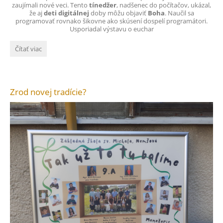
zaujímali nové veci.
Tento
tínedžer
, nadšenec do počítačov, ukázal,
že aj
deti
digitálnej
doby môžu objaviť
Boha
. Naučil sa
programovať rovnako šikovne ako skúsení dospelí programátori.
Usporiadal výstavu o euchar
Vyhodnotenie
Čítať viac
duchovno-
výchovného
projektu
Trénujeme
Zrod novej tradície?
čnosti
s Carlom
Acutisom
v školskom
roku
2025/2026: