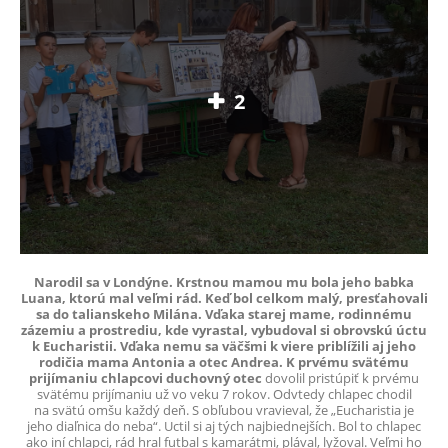
2
Narodil sa v Londýne. Krstnou mamou mu bola jeho babka
Luana, ktorú mal veľmi rád. Keď bol celkom malý, presťahovali
sa do talianskeho Milána. Vďaka starej mame, rodinnému
zázemiu a prostrediu, kde vyrastal, vybudoval si obrovskú úctu
k Eucharistii. Vďaka nemu sa väčšmi k viere priblížili aj jeho
rodičia mama Antonia a otec Andrea. K prvému svätému
prijímaniu chlapcovi duchovný otec
dovolil pristúpiť k prvému
svätému prijímaniu už vo veku 7 rokov. Odvtedy chlapec chodil
na svätú omšu každý deň. S obľubou vravieval, že „Eucharistia je
jeho diaľnica do neba“. Uctil si aj tých najbiednejších. Bol to chlapec
ako iní chlapci, rád hral futbal s kamarátmi, plával, lyžoval. Veľmi ho