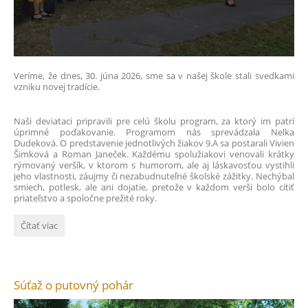
Veríme, že dnes, 30. júna 2026, sme sa v našej škole stali svedkami
vzniku novej tradície.
Naši deviataci pripravili pre celú školu program, za ktorý im patrí
úprimné poďakovanie. Programom nás sprevádzala Nelka
Dudeková. O predstavenie jednotlivých žiakov 9.A sa postarali Vivien
Šimková a Roman Janeček. Každému spolužiakovi venovali krátky
rýmovaný veršík, v ktorom s humorom, ale aj láskavosťou vystihli
jeho vlastnosti, záujmy či nezabudnuteľné školské zážitky. Nechýbal
smiech, potlesk, ale ani dojatie, pretože v každom verši bolo cítiť
priateľstvo a spoločne prežité roky.
Zrod
Čítať viac
novej
tradície?:
Súťaž o putovný pohár