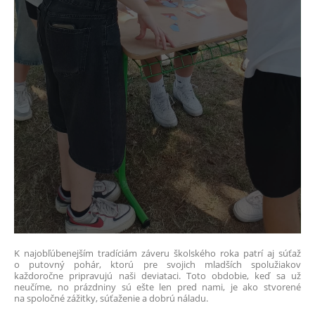
K najobľúbenejším tradíciám záveru školského roka patrí aj súťaž
o putovný pohár, ktorú pre svojich mladších spolužiakov
každoročne pripravujú naši deviataci. Toto obdobie, keď sa už
neučíme, no prázdniny sú ešte len pred nami, je ako stvorené
na spoločné zážitky, súťaženie a dobrú náladu.