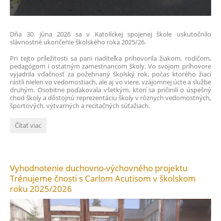
Dňa 30. júna 2026 sa v Katolíckej spojenej škole uskutočnilo
slávnostné ukončenie školského roka 2025/26.
Pri tejto príležitosti sa pani riaditeľka prihovorila žiakom, rodičom,
pedagógom i ostatným zamestnancom školy. Vo svojom príhovore
vyjadrila vďačnosť za požehnaný školský rok, počas ktorého žiaci
rástli nielen vo vedomostiach, ale aj vo viere, vzájomnej úcte a službe
druhým. Osobitne poďakovala všetkým, ktorí sa pričinili o úspešný
chod školy a dôstojnú reprezentáciu školy v rôznych vedomostných,
športových, výtvarných a recitačných súťažiach.
Slávnostné
Čítať viac
ukončenie
školského
roka
2025/26:
Vyhodnotenie duchovno-výchovného projektu
Trénujeme čnosti s Carlom Acutisom v školskom
roku 2025/2026