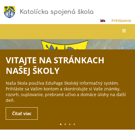
Katolícka spojená škola
Prihlásenie
Hlavná
stránka
LETECKÁ VIRTUÁLNA
PREHLIADKA
Letecká virtuálna prehliadka našej Katolíckej spojenej školy.
Čítať viac