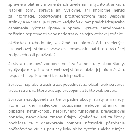
správne a platné v momente ich uvedenia na týchto stránkach.
Napriek tomu správca ani výslovne, ani implicitne neručí
za informácie, poskytované prostredníctvom tejto webovej
stránky a vyhradzuje si právo kedykoľvek, bez predchádzajúceho
oznámenia vykonať úpravy a opravy. Správca nezodpovedá
za žiadne nepresnosti alebo nedostatky na tejto webovej stránke.
Akékoľvek rozhodnutie, založené na informáciách uvedených
na webovej stránke www.kssnemsova.sk patrí do výlučnej
zodpovednosti používateľa.
Správca nepreberá zodpovednosť za žiadne straty alebo škody,
vyplývajúce z prístupu k webovej stránke alebo jej informáciám,
resp. z ich neprístupnosti alebo ich použitia.
Správca nepreberá žiadnu zodpovednosť za obsah web serverov
tretích strán, na ktoré existujú prepojenia z tohto web servera.
Správca nezodpovedá za tie prípadné škody, straty a náklady,
ktoré vzniknú následkom používania webovej stránky, jej
prípadnej nefunkčnosti, nesprávneho fungovania, prevádzkovej
poruchy, nepovolenej zmeny údajov kýmkoľvek, ani za škody
pochádzajúce z oneskorenia prenosu informácií, pôsobenia
počítačového vírusu, poruchy linky alebo systému, alebo z iných