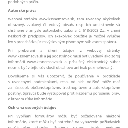
podobných príčin.
Autorské práva
Webová stránka www.kssnemsova.sk, tam uvedený akýkoľvek
obrazový, zvukový či textový obsah, resp. ich umiestnenie sú
chránené v zmysle autorského zákona č. 618/2003 Z.z. v znení
neskorších predpisov. Ich akékoľvek použitie je možné výlučne
len s predchádzajúcim výslovným písomným súhlasom správcu.
Pri preberaní a šírení údajov z webovej stránky
www.kssnemsova.sk a jej podstránok musí byť uvedený ako zdroj
informácií www.kssnemsova.sk a príslušný elektronický súbor
nesmie byť v tejto súvislosti obsahovo ani inak pozmeňovaný.
Dovoľujeme si Vás upozorniť, že používanie v protiklade
s uvedenými podmienkami, resp. od nich odlišné môže mať
za následok občianskoprávne, trestnoprávne a autorskoprávne
postihy. Správca bude vystupovať proti každému porušeniu práv,
o ktorom získa informácie.
Ochrana osobných údajov
Pri vypĺňaní formulárov môžu byť požadované niektoré
informácie, ktoré môžu byť potrebné na vybavenie požiadaviek
používateľov stránky. Správca okrem týchto vedome