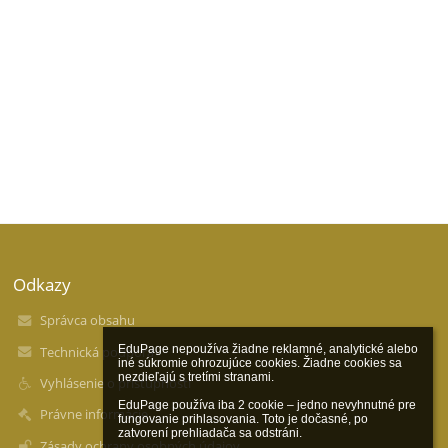
Odkazy
Správca obsahu
EduPage nepoužíva žiadne reklamné, analytické alebo 
Technická podpora
iné súkromie ohrozujúce cookies. Žiadne cookies sa 
nezdieľajú s tretími stranami.

Vyhlásenie o prístupnosti
EduPage používa iba 2 cookie – jedno nevyhnutné pre 
Právne informácie
fungovanie prihlasovania. Toto je dočasné, po 
zatvorení prehliadača sa odstráni.

Zásady ochrany osobných údajov