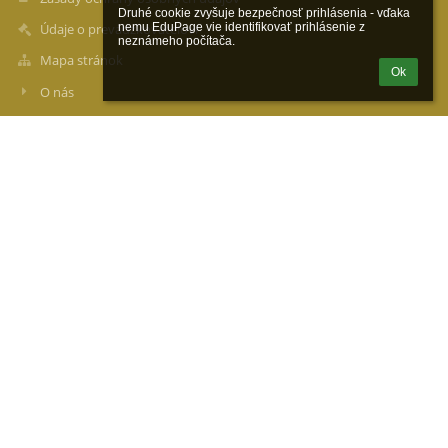
Druhé cookie zvyšuje bezpečnosť prihlásenia - vďaka 
nemu EduPage vie identifikovať prihlásenie z 
Údaje o prevádzkovateľovi
neznámeho počítača.
Mapa stránok
Ok
O nás
Kontakt
Novinky
Kontakty
Katolícka spojená škola
zs.sv.michala@gmail.com
+421 326598331
Školská 9, 914 41 Nemšová
zs.sv.michala@gmail.com
Slovakia
37920421
2021930317