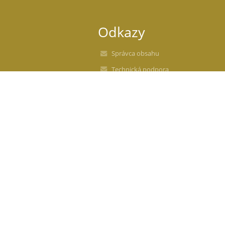
Odkazy
Správca obsahu
Technická podpora
Vyhlásenie o prístupnosti
Právne informácie
Zásady ochrany osobných údajov
Údaje o prevádzkovateľovi
Mapa stránok
O nás
Kontakt
Novinky