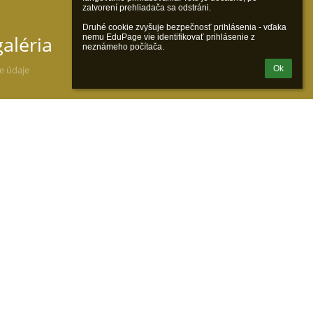
zatvorení prehliadača sa odstráni.

Druhé cookie zvyšuje bezpečnosť prihlásenia - vďaka 
aléria
nemu EduPage vie identifikovať prihlásenie z 
neznámeho počítača.
ne údaje
Ok