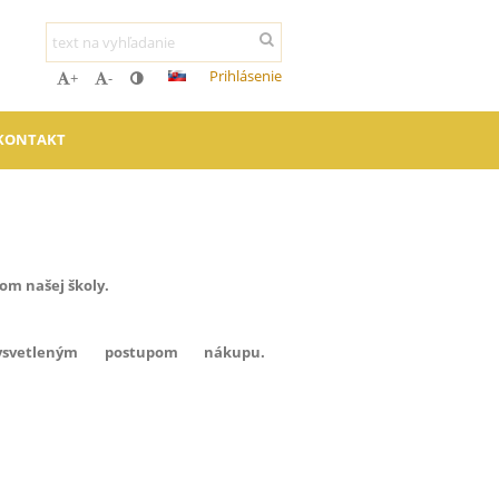
Prihlásenie
+
-
KONTAKT
gom našej školy.
vetleným postupom nákupu.