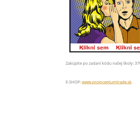
Zakúpite po zadaní kódu našej školy: 3
E-SHOP:
www.proinceptumtrade.sk