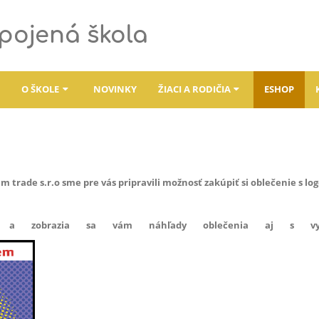
spojená škola
O ŠKOLE
NOVINKY
ŽIACI A RODIČIA
ESHOP
m trade s.r.o sme pre vás pripravili možnosť zakúpiť si oblečenie s lo
ie a zobrazia sa vám náhľady oblečenia aj s vys