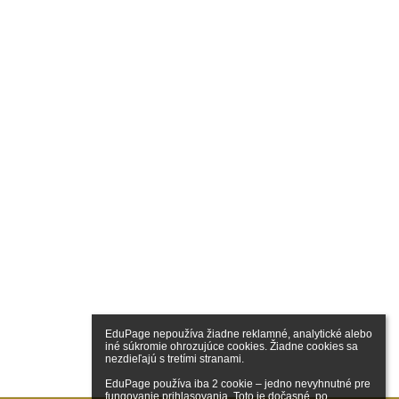
EduPage nepoužíva žiadne reklamné, analytické alebo 
iné súkromie ohrozujúce cookies. Žiadne cookies sa 
nezdieľajú s tretími stranami.

EduPage používa iba 2 cookie – jedno nevyhnutné pre 
fungovanie prihlasovania. Toto je dočasné, po 