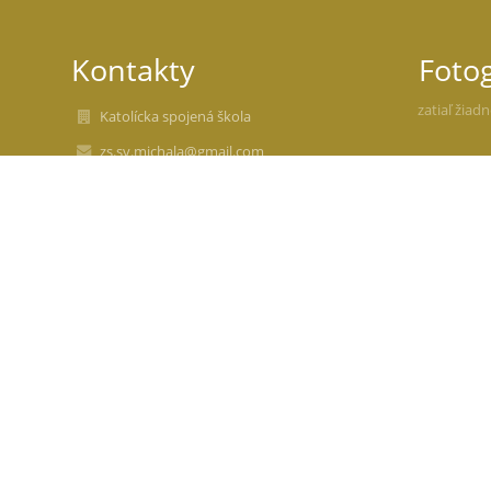
Kontakty
Fotog
zatiaľ žiad
Katolícka spojená škola
zs.sv.michala@gmail.com
+421 326598331
Školská 9, 914 41 Nemšová
zs.sv.michala@gmail.com
Slovakia
37920421
2021930317
zs.sv.michala@gmail.com
Katolícka spojená škola Nemšová