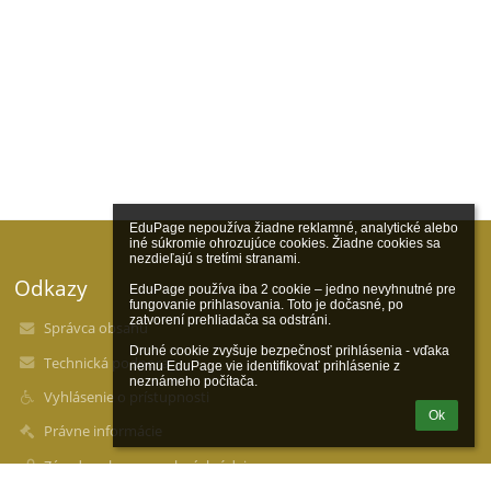
EduPage nepoužíva žiadne reklamné, analytické alebo 
iné súkromie ohrozujúce cookies. Žiadne cookies sa 
nezdieľajú s tretími stranami.

Odkazy
EduPage používa iba 2 cookie – jedno nevyhnutné pre 
fungovanie prihlasovania. Toto je dočasné, po 
zatvorení prehliadača sa odstráni.

Správca obsahu
Druhé cookie zvyšuje bezpečnosť prihlásenia - vďaka 
Technická podpora
nemu EduPage vie identifikovať prihlásenie z 
neznámeho počítača.
Vyhlásenie o prístupnosti
Ok
Právne informácie
Zásady ochrany osobných údajov