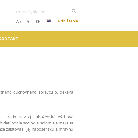
Prihlásenie
+
-
KONTAKT
iestneho duchovného správcu p. dekana
ých predmetov aj náboženská výchova
h detí podľa svojho svedomia a majú sa
e zaisťovali i jej náboženskú a mravnú