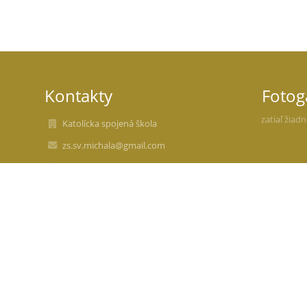
Kontakty
Fotog
zatiaľ žiad
Katolícka spojená škola
zs.sv.michala@gmail.com
+421 326598331
Školská 9, 914 41 Nemšová
zs.sv.michala@gmail.com
Slovakia
37920421
2021930317
zs.sv.michala@gmail.com
Katolícka spojená škola Nemšová