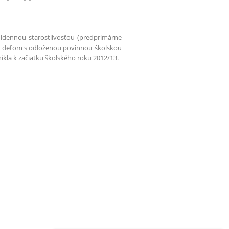
oldennou starostlivosťou (predprimárne
ov, deťom s odloženou povinnou školskou
la k začiatku školského roku 2012/13.