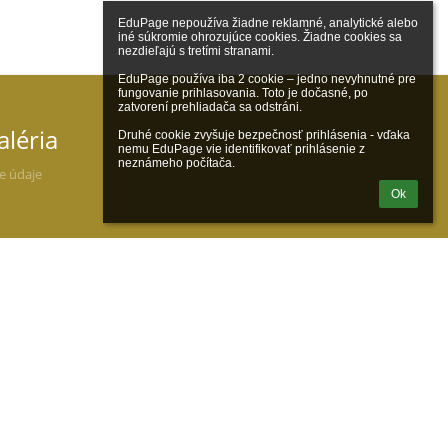
EduPage nepoužíva žiadne reklamné, analytické alebo 
iné súkromie ohrozujúce cookies. Žiadne cookies sa 
nezdieľajú s tretími stranami.

EduPage používa iba 2 cookie – jedno nevyhnutné pre 
fungovanie prihlasovania. Toto je dočasné, po 
zatvorení prehliadača sa odstráni.

aléria
Druhé cookie zvyšuje bezpečnosť prihlásenia - vďaka 
nemu EduPage vie identifikovať prihlásenie z 
neznámeho počítača.
ne údaje
Ok