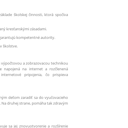
lade školskej činnosti, ktorá spočíva
vaný kresťanskými zásadami.
 garantujú kompetentné autority.
 školstve.
e s výpočtovou a zobrazovacou technikou
 je napojená na internet a rozčlenená
nternetové pripojenia, čo prispieva
vaným deťom zaradiť sa do vyučovacieho
i. Na druhej strane, pomáha tak zdravým
vuje sa jej znovuotvorenie a rozšírenie