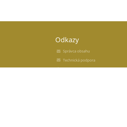
Odkazy
Správca obsahu
Technická podpora
Vyhlásenie o prístupnosti
Právne informácie
Zásady ochrany osobných údajov
Údaje o prevádzkovateľovi
Mapa stránok
O nás
Kontakt