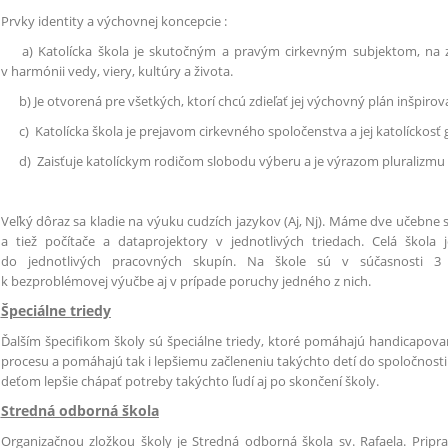
Prvky identity a výchovnej koncepcie :
a) Katolícka škola je skutočným a pravým cirkevným subjektom, na zák
v harmónii vedy, viery, kultúry a života.
b) Je otvorená pre všetkých, ktorí chcú zdieľať jej výchovný plán inšpiro
c) Katolícka škola je prejavom cirkevného spoločenstva a jej katolíckosť
d) Zaisťuje katolíckym rodičom slobodu výberu a je výrazom pluralizmu v
Veľký dôraz sa kladie na výuku cudzích jazykov (Aj, Nj). Máme dve učebn
a tiež počítače a dataprojektory v jednotlivých triedach. Celá škola
do jednotlivých pracovných skupín. Na škole sú v súčasnosti 3 i
k bezproblémovej výučbe aj v prípade poruchy jedného z nich.
Špeciálne triedy
Ďalším špecifikom školy sú špeciálne triedy, ktoré pomáhajú handicapo
procesu a pomáhajú tak i lepšiemu začleneniu takýchto detí do spoločnost
deťom lepšie chápať potreby takýchto ľudí aj po skončení školy.
Stredná odborná škola
Organizačnou zložkou školy je Stredná odborná škola sv. Rafaela. Pripra