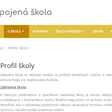
spojená škola
O ŠKOLE
NOVINKY
ŽIACI A RODIČIA
ESHOP
LE
/
PROFIL ŠKOLY
Profil školy
Základná škola sv. Michala vznikla na podnet katolíckych rodičov a m
Antona Nogu a p. kaplána Jána Kušníra.
Základná škola
K hlavným predmetom a špecifikom katolíckej školy je okrem bežn
a vzdelávanie v kresťanskom duchu. Rodičia majú právo na výchovu svojic
domáhať, aby v občianskej spoločnosti zákony upravujúce formáciu mládež
výchovu v školách podľa svedomia rodičov.