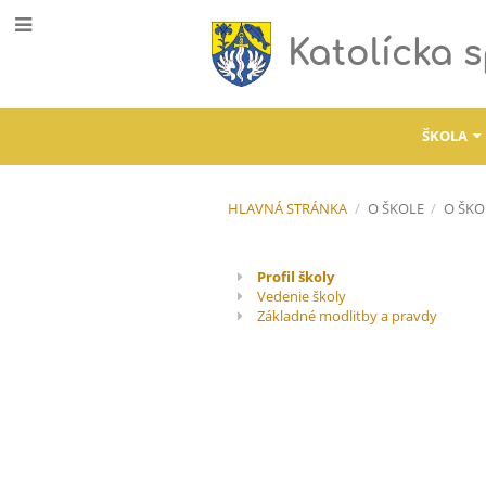
Katolícka 
ŠKOLA
HLAVNÁ STRÁNKA
/
O ŠKOLE
/
O ŠKO
Profil
Profil školy
Vedenie školy
školy
Základné modlitby a pravdy